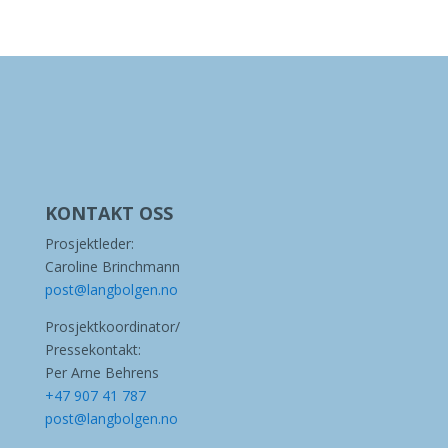
KONTAKT OSS
Prosjektleder:
Caroline Brinchmann
post@langbolgen.no
Prosjektkoordinator/
Pressekontakt:
Per Arne Behrens
+47 907 41 787
post@langbolgen.no