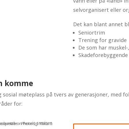
vann eller på «land» in
selvorganisert eller or
Det kan blant annet bl
Seniortrim
Trening for gravide
De som har muskel-, 
Skadeforebyggende t
kan komme
sosial møteplass på tvers av generasjoner, med fokus
åder for: