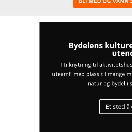
BLI MED OG VANN 
Bydelens kulture
uten
I tilknytning til aktivitetshu
uteamfi med plass til mange m
natur og bydel i 
Et sted å