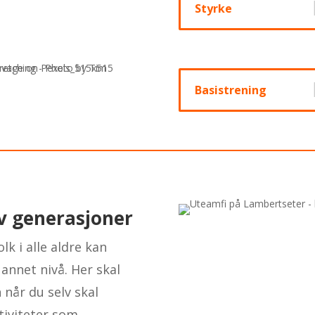
Styrke
Basistrening
v generasjoner
k i alle aldre kan
 annet nivå. Her skal
når du selv skal
tiviteter som