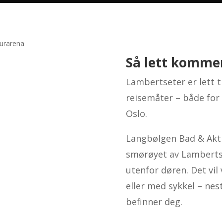
Så lett kommer
Lambertseter er lett ti
reisemåter – både for
Oslo.
Langbølgen Bad & Aktiv
smørøyet av Lamberts
utenfor døren.
Det vil
eller med sykkel – nes
befinner deg.