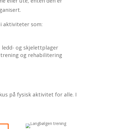
ne eller ute, enten den er
ganisert.
i aktiviteter som:
ledd- og skjelettplager
rening og rehabilitering
 på fysisk aktivitet for alle. I