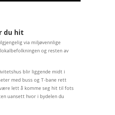
 du hit
lgjengelig via miljøvennlige
 lokalbefolkningen og resten av
itetshus blir liggende midt i
eter med buss og T-bane rett
 være lett å komme seg hit til fots
ten uansett hvor i bydelen du