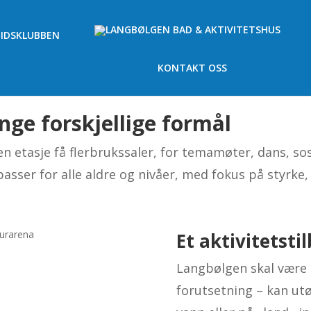
TIDSKLUBBEN
KONTAKT OSS
ange forskjellige formål
en etasje få flerbrukssaler, for temamøter, dans, so
passer for alle aldre og nivåer, med fokus på styrke
Et aktivitetstil
Langbølgen skal være e
forutsetning – kan utøv