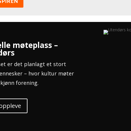
SPIREN
lle møteplass –
dørs
set er det planlagt et stort
ennesker – hvor kultur møter
skjønn forening.
 oppleve