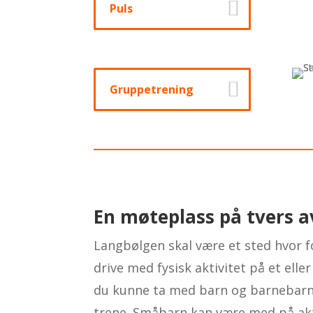
Puls
Gruppetrening
En møteplass på tvers a
Langbølgen skal være et sted hvor fol
drive med fysisk aktivitet på et eller
du kunne ta med barn og barnebarn 
trene. Småbarn kan være med på ak