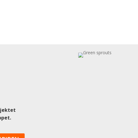
sjektet
opet.